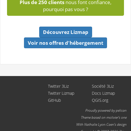
Plus de 250 clients
nous font confiance,
pourquoi pas vous ?
Découvrez Lizmap
Voir nos offres d'hébergement
Twitter 3Liz
Société 3Liz
Twitter Lizmap
Docs Lizmap
GitHub
QGIS.org
Proudly powered by
pelican
Theme based on
molivier
's one
With
Nathalie Lyon-Caen
's design