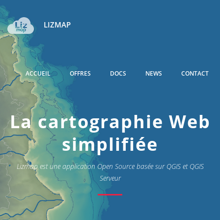
LIZMAP
ACCUEIL
OFFRES
DOCS
NEWS
CONTACT
La cartographie Web
simplifiée
Lizmap est une application Open Source basée sur QGIS et QGIS
Serveur