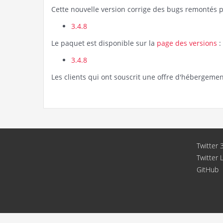
Cette nouvelle version corrige des bugs remontés pa
3.4.8
Le paquet est disponible sur la
page des versions
:
3.4.8
Les clients qui ont souscrit une offre d'hébergemen
Twitter 3
Twitter 
GitHub