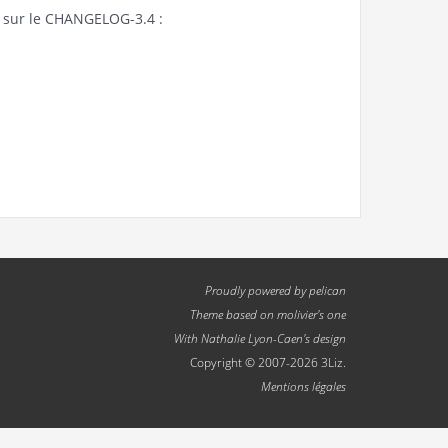
ns sur le CHANGELOG-3.4 :
Proudly powered by
pelican
Theme based on
molivier
's one
With
Nathalie Lyon-Caen
's design
Copyright © 2007-2026 3Liz.
Mentions légales