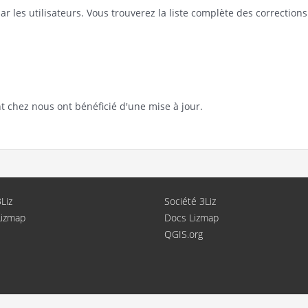
r les utilisateurs. Vous trouverez la liste complète des correctio
t chez nous ont bénéficié d'une mise à jour.
Liz
Société 3Liz
Lizmap
Docs Lizmap
QGIS.org