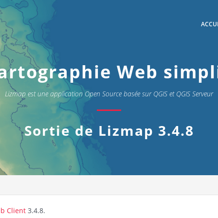
ACCU
artographie Web simpl
Lizmap est une application Open Source basée sur QGIS et QGIS Serveur
Sortie de Lizmap 3.4.8
b Client
3.4.8.